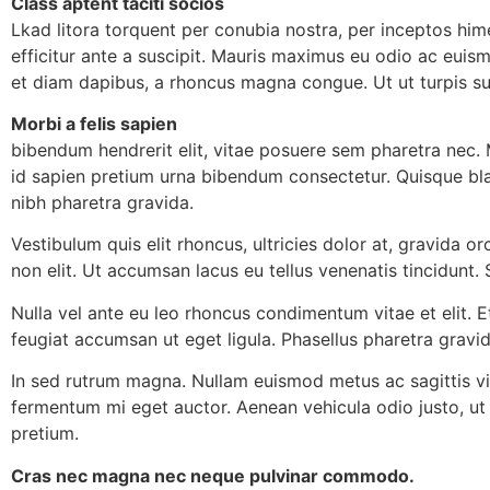
Class aptent taciti socios
Lkad litora torquent per conubia nostra, per inceptos hi
efficitur ante a suscipit. Mauris maximus eu odio ac euis
et diam dapibus, a rhoncus magna congue. Ut ut turpis susc
Morbi a felis sapien
bibendum hendrerit elit, vitae posuere sem pharetra nec. M
id sapien pretium urna bibendum consectetur. Quisque bla
nibh pharetra gravida.
Vestibulum quis elit rhoncus, ultricies dolor at, gravida or
non elit. Ut accumsan lacus eu tellus venenatis tincidunt.
Nulla vel ante eu leo rhoncus condimentum vitae et elit. E
feugiat accumsan ut eget ligula. Phasellus pharetra gravi
In sed rutrum magna. Nullam euismod metus ac sagittis viv
fermentum mi eget auctor. Aenean vehicula odio justo, ut g
pretium.
Cras nec magna nec neque pulvinar commodo.