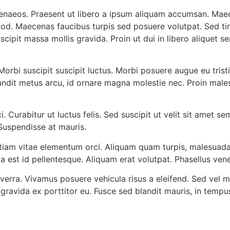
menaeos. Praesent ut libero a ipsum aliquam accumsan. Maece
mod. Maecenas faucibus turpis sed posuere volutpat. Sed tin
ipit massa mollis gravida. Proin ut dui in libero aliquet s
orbi suscipit suscipit luctus. Morbi posuere augue eu tristi
ndit metus arcu, id ornare magna molestie nec. Proin male
ci. Curabitur ut luctus felis. Sed suscipit ut velit sit amet
 Suspendisse at mauris.
tiam vitae elementum orci. Aliquam quam turpis, malesuada n
da est id pellentesque. Aliquam erat volutpat. Phasellus ve
erra. Vivamus posuere vehicula risus a eleifend. Sed vel me
ravida ex porttitor eu. Fusce sed blandit mauris, in tempus