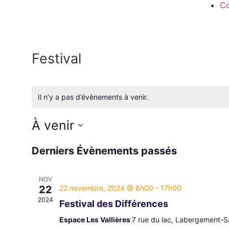
Co
Festival
Il n’y a pas d’évènements à venir.
À venir
Sélectionnez
une
Derniers Évènements passés
date.
NOV
22
22 novembre, 2024 @ 8h00
-
17h00
2024
Festival des Différences
Espace Les Vallières
7 rue du lac, Labergement-S