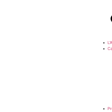
L
Ca
Pr