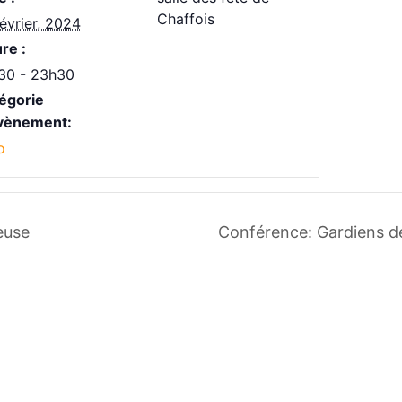
Chaffois
février, 2024
re :
30 - 23h30
égorie
vènement:
o
euse
Conférence: Gardiens d