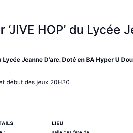
r ‘JIVE HOP’ du Lycée J
du Lycée Jeanne D’arc. Doté en BA Hyper U Dou
et début des jeux 20H30.
TAILS
LIEU
e :
salle des fete de