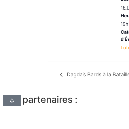
16 
Heu
19h
Cat
d’É
Lot
Dagda’s Bards à la Bataill
Nos partenaires :