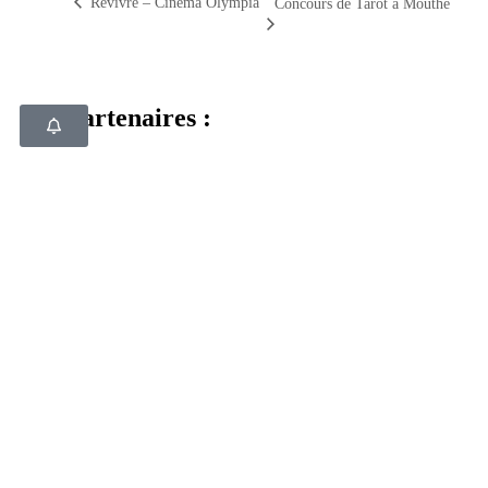
Revivre – Cinéma Olympia
Concours de Tarot à Mouthe
Nos partenaires :