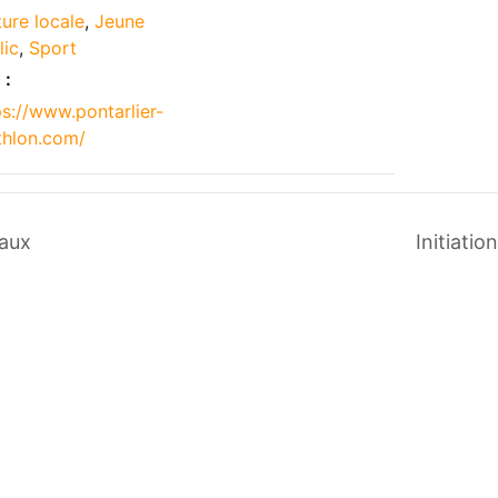
ture locale
,
Jeune
lic
,
Sport
 :
ps://www.pontarlier-
athlon.com/
vaux
Initiatio