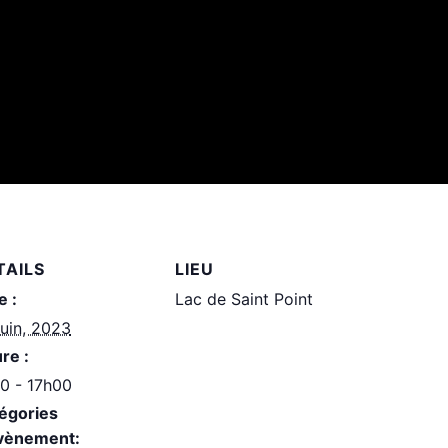
TAILS
LIEU
e :
Lac de Saint Point
juin, 2023
re :
0 - 17h00
égories
vènement: