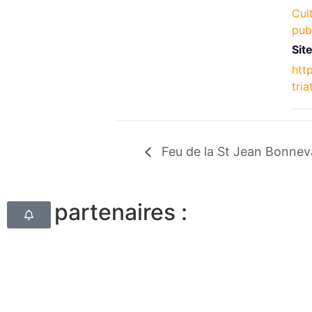
Cul
pub
Site
htt
tri
Feu de la St Jean Bonne
Nos partenaires :