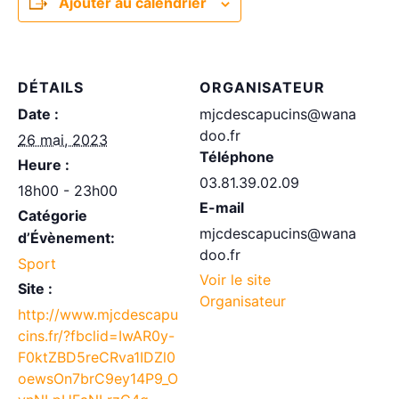
Ajouter au calendrier
DÉTAILS
ORGANISATEUR
Date :
mjcdescapucins@wana
doo.fr
26 mai, 2023
Téléphone
Heure :
03.81.39.02.09
18h00 - 23h00
E-mail
Catégorie
mjcdescapucins@wana
d’Évènement:
doo.fr
Sport
Voir le site
Site :
Organisateur
http://www.mjcdescapu
cins.fr/?fbclid=IwAR0y-
F0ktZBD5reCRva1IDZl0
oewsOn7brC9ey14P9_O