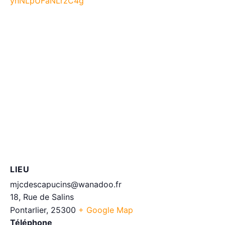
ynNLpUFaNLrzC4g
LIEU
mjcdescapucins@wanadoo.fr
18, Rue de Salins
Pontarlier
,
25300
+ Google Map
Téléphone