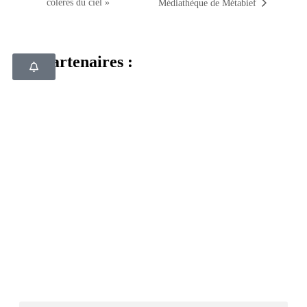
colères du ciel »
Médiathèque de Métabief
Nos partenaires :