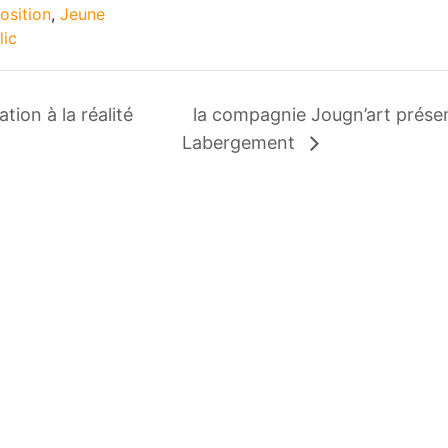
osition
,
Jeune
lic
tion à la réalité
la compagnie Jougn’art présen
Labergement