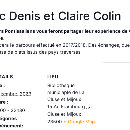
 Denis et Claire Colin
rs Pontissaliens vous feront partager leur expérience de 
le.
racera le parcours effectué en 2017/2018. Des échanges, que
ase de plats issus des pays traversés.
TAILS
LIEU
e :
Bibliotheque
municiaple de La
écembre, 2023
Cluse et Mijoux
re :
15 Au Frambourg
La
00 - 22h30
Cluse et Mijoux
égories
23500
+ Google Map
vènement: