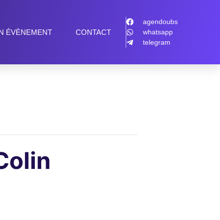
agendoubs
N ÉVÈNEMENT
CONTACT
whatsapp
telegram
Colin