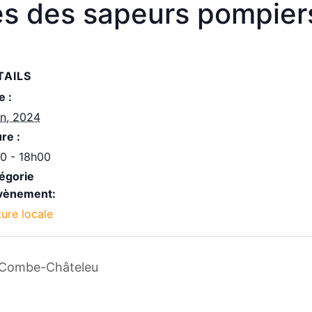
s des sapeurs pompiers
TAILS
e :
in, 2024
re :
0 - 18h00
égorie
vènement:
ture locale
 Combe-Châteleu