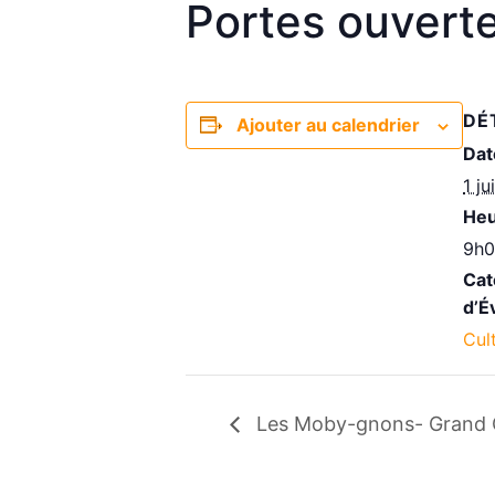
Portes ouverte
DÉ
Ajouter au calendrier
Dat
1 ju
Heu
9h0
Cat
d’É
Cul
Les Moby-gnons- Grand