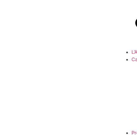
L
Ca
Pr