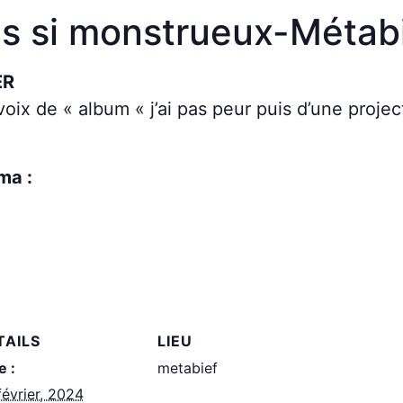
s si monstrueux-Métab
ER
 voix de « album « j’ai pas peur puis d’une proj
ma :
TAILS
LIEU
e :
metabief
février, 2024