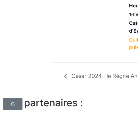
Heu
16h
Cat
d’É
Cul
pub
César 2024 : le Règne An
Nos partenaires :