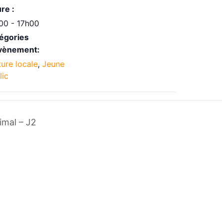
re :
00 - 17h00
égories
vènement:
ture locale
,
Jeune
lic
imal – J2