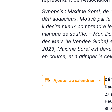
représentant de l’Association 
Synopsis : Maxime Sorel, de 
défi audacieux. Motivé par le
il désire mieux comprendre le
manque de souffle. – Mon Doubl
des Mers (le Vendée Globe) et
2023, Maxime Sorel est deven
en course, et à grimper le cé
DÉ
Ajouter au calendrier
Dat
27 
Heu
8h0