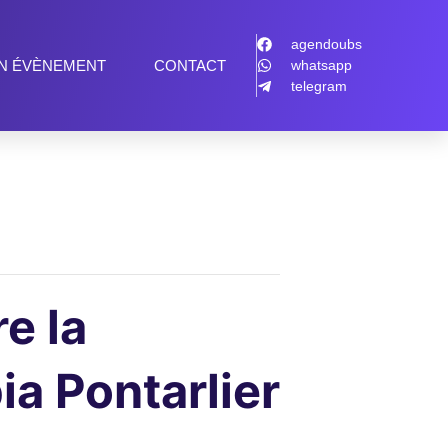
agendoubs
N ÉVÈNEMENT
CONTACT
whatsapp
telegram
e la
a Pontarlier