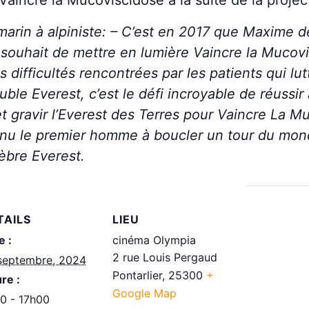
Vaincre la Mucoviscidose à la suite de la projec
marin à alpiniste: – C’est en 2017 que Maxime d
 souhait de mettre en lumière Vaincre la Mucovis
s difficultés rencontrées par les patients qui l
e Everest, c’est le défi incroyable de réussir à 
 gravir l’Everest des Terres pour Vaincre La Mu
u le premier homme à boucler un tour du monde
lèbre Everest.
TAILS
LIEU
e :
cinéma Olympia
2 rue Louis Pergaud
septembre, 2024
Pontarlier
,
25300
+
re :
Google Map
0 - 17h00