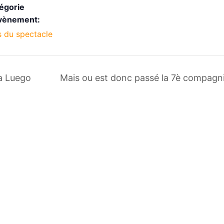
égorie
vènement:
s du spectacle
a Luego
Mais ou est donc passé la 7è compagn