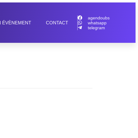
agendoubs
N ÉVÈNEMENT
CONTACT
whatsapp
telegram