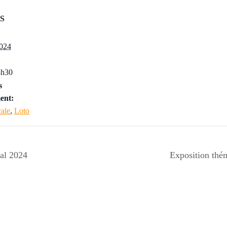
S
2024
3h30
s
ent:
cale
,
Loto
al 2024
Exposition th