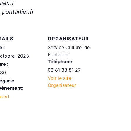
ier.fr
-pontarlier.fr
TAILS
ORGANISATEUR
e :
Service Culturel de
Pontarlier.
octobre, 2023
Téléphone
re :
03 81 38 81 27
h30
Voir le site
égorie
Organisateur
vènement:
cert