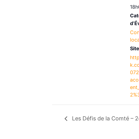
18h
Cat
d’É
Con
loc
Site
htt
k.c
07
aco
ent
2%
Les Défis de la Comté – 2