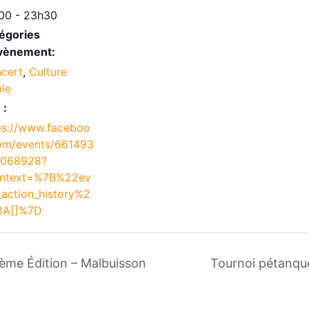
00 - 23h30
égories
vènement:
cert
,
Culture
ale
 :
ps://www.faceboo
om/events/661493
2068928?
ntext=%7B%22ev
_action_history%2
3A[]%7D
ème Édition – Malbuisson
Tournoi pétanque