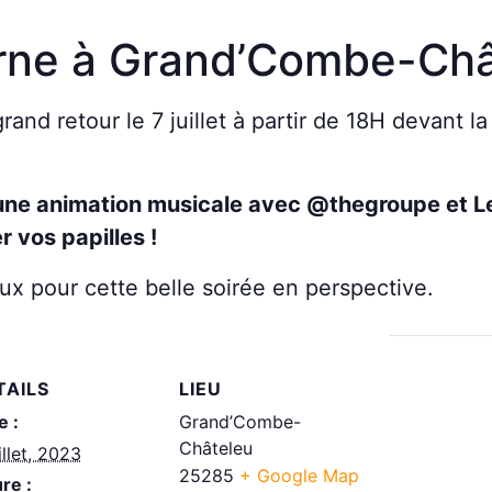
rne à Grand’Combe-Châ
and retour le 7 juillet à partir de 18H devant l
une animation musicale avec @thegroupe et L
 vos papilles !
 pour cette belle soirée en perspective.
TAILS
LIEU
e :
Grand’Combe-
Châteleu
illet, 2023
25285
+ Google Map
re :