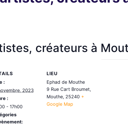
istes, créateurs à Mou
TAILS
LIEU
e :
Ephad de Mouthe
9 Rue Cart Broumet,
novembre, 2023
Mouthe
,
25240
+
re :
Google Map
00 - 17h00
égories
vènement: