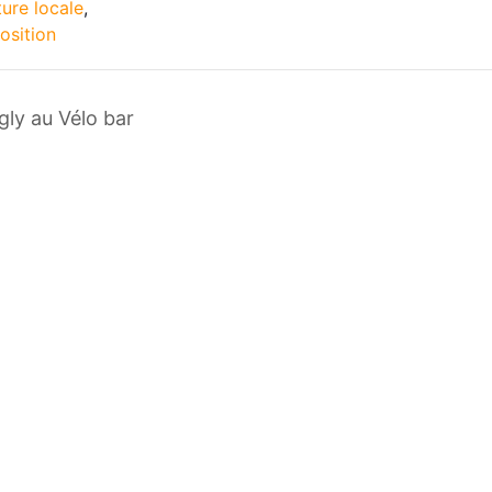
ture locale
,
osition
ly au Vélo bar