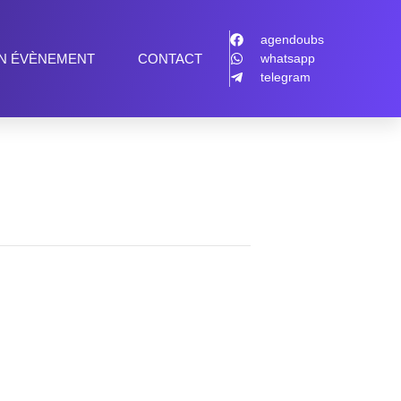
agendoubs
N ÉVÈNEMENT
CONTACT
whatsapp
telegram