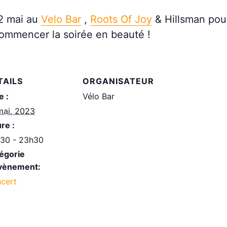
12 mai au
Velo Bar
,
Roots Of Joy
& Hillsman pour
ommencer la soirée en beauté !
TAILS
ORGANISATEUR
e :
Vélo Bar
mai, 2023
re :
30 - 23h30
égorie
vènement:
cert