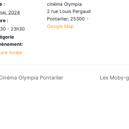
e :
cinéma Olympia
2 rue Louis Pergaud
mai, 2024
Pontarlier
,
25300
+
re :
Google Map
30 - 23h30
égorie
vènement:
ture locale
 Cinéma Olympia Pontarlier
Les Moby-g