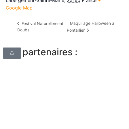
Labergement-Sainte-Marie
,
25160
France
+
Google Map
Maquillage Halloween à
Festival Naturellement
Doubs
Pontarlier
Nos partenaires :