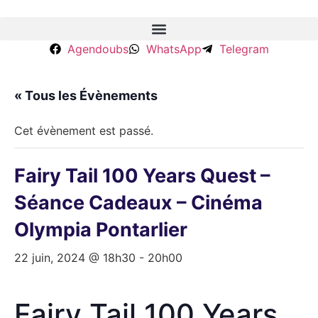
Aller
au
contenu
Agendoubs
WhatsApp
Telegram
« Tous les Évènements
Cet évènement est passé.
Fairy Tail 100 Years Quest –
Séance Cadeaux – Cinéma
Olympia Pontarlier
22 juin, 2024 @ 18h30
-
20h00
Fairy Tail 100 Years