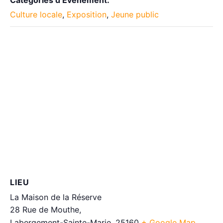
Catégories d’Évènement:
Culture locale
,
Exposition
,
Jeune public
LIEU
La Maison de la Réserve
28 Rue de Mouthe,
Labergement-Sainte-Marie
,
25160
+ Google Map