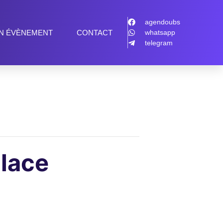
agendoubs
N ÉVÈNEMENT
CONTACT
whatsapp
telegram
Glace