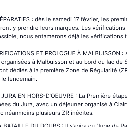
ÉPARATIFS : dès le samedi 17 février, les pre
ront y prendre leurs marques. Les vérifications 
possible, nous entamerons déjà les vérifications
ÉRIFICATIONS ET PROLOGUE À MALBUISSON : Au 
organisées à Malbuisson et au bord du lac de Sai
ront dédiés à la première Zone de Régularité (ZR
 le lendemain.
 JURA EN HORS-D’OEUVRE : La Première étape 
ées du Jura, avec un déjeuner organisé à Clai
c néanmoins plusieurs ZR inédites.
BATAILLE DU DOUBS : Il s’agira du ‘Juge de Pai