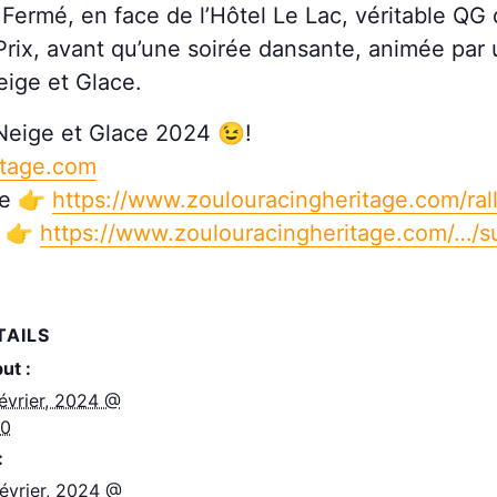
ermé, en face de l’Hôtel Le Lac, véritable QG d
Prix, avant qu’une soirée dansante, animée par 
eige et Glace.
u Neige et Glace 2024 😉!
itage.com
nce 👉
https://www.zoulouracingheritage.com/ral
e 👉
https://www.zoulouracingheritage.com/…/su
TAILS
ut :
février, 2024 @
00
:
février, 2024 @