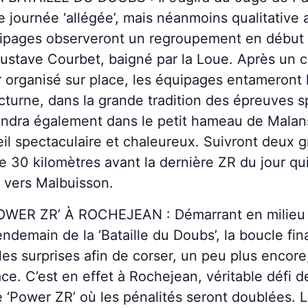
ne journée ‘allégée’, mais néanmoins qualitativ
uipages observeront un regroupement en début 
Gustave Courbet, baigné par la Loue. Après un 
er organisé sur place, les équipages entameront 
turne, dans la grande tradition des épreuves s
tendra également dans le petit hameau de Malans
eil spectaculaire et chaleureux. Suivront deux 
e 30 kilomètres avant la dernière ZR du jour qui
r vers Malbuisson.
OWER ZR’ À ROCHEJEAN : Démarrant en milieu de
ndemain de la ‘Bataille du Doubs’, la boucle fin
lles surprises afin de corser, un peu plus encore,
ce. C’est en effet à Rochejean, véritable défi d
‘Power ZR’ où les pénalités seront doublées. L