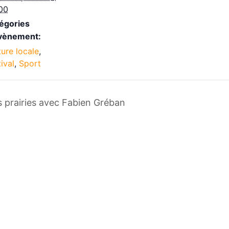
00
égories
vènement:
ture locale
,
ival
,
Sport
 prairies avec Fabien Gréban